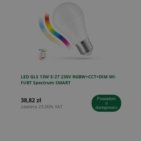
LED GLS 13W E-27 230V RGBW+CCT+DIM Wi-
Fi/BT Spectrum SMART
38,82 zł
powiadom
o
zawiera 23.00% VAT
dostępności