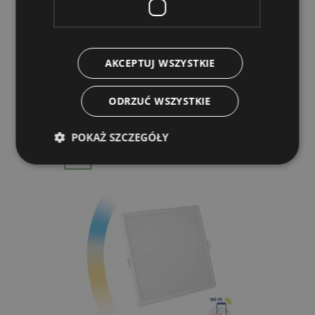
IK06 FI215x38mm BIAŁY okrągła CCT+DIM
Wi-Fi SPECTRUM SMART
83,34 zł
zawiera 23.00% VAT
AKCEPTUJ WSZYSTKIE
ODRZUĆ WSZYSTKIE
POKAŻ SZCZEGÓŁY