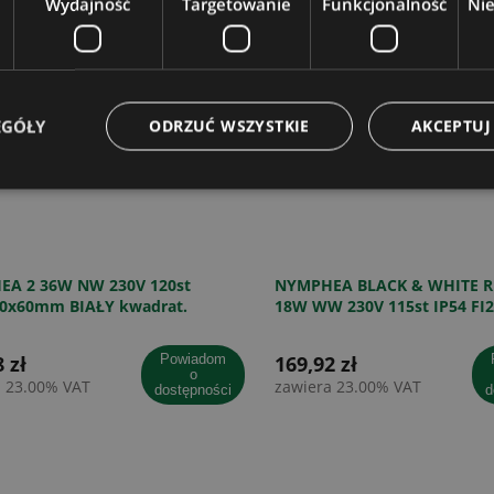
Wydajność
Targetowanie
Funkcjonalność
Ni
EGÓŁY
ODRZUĆ WSZYSTKIE
AKCEPTUJ
A 2 36W NW 230V 120st
NYMPHEA BLACK & WHITE R
30x60mm BIAŁY kwadrat.
18W WW 230V 115st IP54 FI
BIAŁY/CZARNY OKRĄGŁA CZ
 zł
powiadom
169,92 zł
po
o
a 23.00% VAT
zawiera 23.00% VAT
dostępności
d