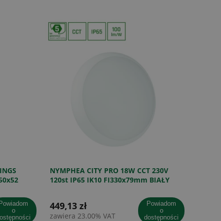
INGS
NYMPHEA CITY PRO 18W CCT 230V
50x52
120st IP65 IK10 FI330x79mm BIAŁY
okrągła czujnikMV 5 lat gw.
wiadom
449,13 zł
powiadom
o
o
zawiera 23.00% VAT
ostępności
dostępności