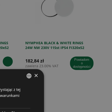
INGS
NYMPHEA BLACK & WHITE RINGS
20x52
24W NW 230V 115st IP54 FI320x52
UJNIK
BIAŁY/CZARNY OKRĄGŁA CZUJNIK
182,84 zł
powiadom
o
zawiera 23.00% VAT
dostępności
×
stając z tej
POLISH
z warunkami
GERMAN