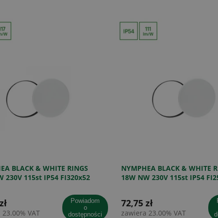
EA BLACK & WHITE RINGS
NYMPHEA BLACK & WHITE R
 230V 115st IP54 FI320x52
18W NW 230V 115st IP54 FI2
/CZARNY OKRĄGŁA
BIAŁY/CZARNY OKRĄGŁA
zł
powiadom
72,75 zł
po
o
a 23.00% VAT
zawiera 23.00% VAT
dostępności
d