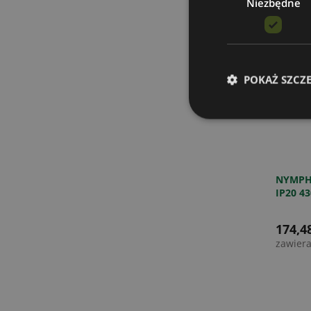
Niezbędne
POKAŻ SZCZ
NYMPHE
IP20 4
174,48
zawier