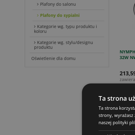
Plafony do salonu
Plafony do sypialni
Kategorie wg. typu produktu i
koloru
Kategorie wg. stylu/designu
produktu
NYMPH
32W NW
Oświetlenie dla domu
BIAŁY/
213,59
zawier
Ta strona u
Ta strona korzyst
strony, wyrażasz
naszej polityki pl