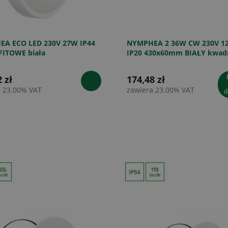
A ECO LED 230V 27W IP44
NYMPHEA 2 36W CW 230V 12
ITOWE biała
IP20 430x60mm BIAŁY kwadr
 zł
174,48 zł
po
a 23.00% VAT
zawiera 23.00% VAT
d