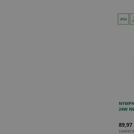
NYMPH
24W NW
BIAŁY
89,97 
zawier