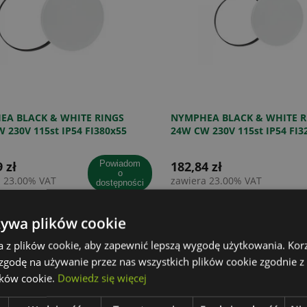
EA BLACK & WHITE RINGS
NYMPHEA BLACK & WHITE R
 230V 115st IP54 FI380x55
24W CW 230V 115st IP54 FI3
CZARNY OKRĄGŁA CZUJNIK
BIAŁY/CZARNY OKRĄGŁA CZ
 zł
powiadom
182,84 zł
o
a 23.00% VAT
zawiera 23.00% VAT
dostępności
żywa plików cookie
a z plików cookie, aby zapewnić lepszą wygodę użytkowania. Korzy
 zgodę na używanie przez nas wszystkich plików cookie zgodnie 
ików cookie.
Dowiedz się więcej