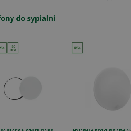
fony do sypialni
EA BLACK & WHITE RINGS
NYMPHEA PROXI PIR 18W N