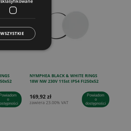
esklasyfikowane
 WSZYSTKIE
INGS
NYMPHEA BLACK & WHITE RINGS
250x52
18W NW 230V 115st IP54 FI250x52
UJNIK
BIAŁY/CZARNY OKRĄGŁA CZUJNIK
wiadom
169,92 zł
powiadom
o
o
zawiera 23.00% VAT
ostępności
dostępności