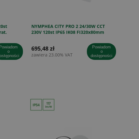
0st
NYMPHEA CITY PRO 2 24/30W CCT
at.
230V 120st IP65 IK08 FI320x80mm
BIAŁY okrągła 5 lat gw. AW SENSOR
wiadom
695,48 zł
powiadom
o
o
zawiera 23.00% VAT
ostępności
dostępności