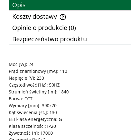
Opis
Koszty dostawy
Cena nie zawiera ewentualnych kosztów płatności
Opinie o produkcie (0)
Bezpieczeństwo produktu
Moc [W]: 24
Prąd znamionowy [mA]: 110
Napięcie [V]: 230
Częstotliwość [Hz]: 50HZ
Strumień świetlny [lm]: 1840
Barwa: CCT
Wymiary [mm]: 390x70
Kąt świecenia [st.]: 130
EEI klasa energetyczna: G
Klasa szczelności: IP20
Żywotność [h]: 17000
Gwarancja [lat]: 2