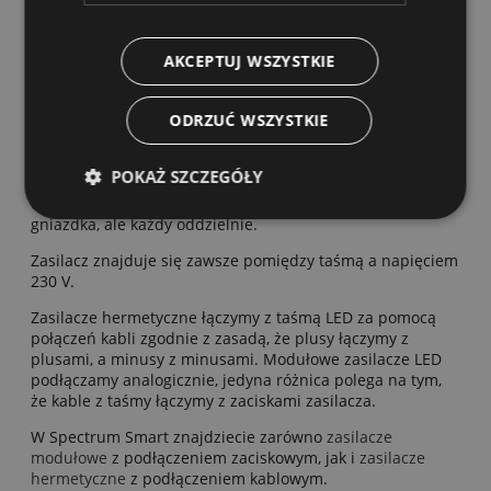
Jak połączyć taśmę LED i zasilacz
AKCEPTUJ WSZYSTKIE
Warto pamiętać, że odcinek zasilany z jednej strony nie
może być dłuższy niż 5 metrów. Przy dłuższych odcinkach
taśmy konieczne jest zasilanie obustronne lub ze środka.
ODRZUĆ WSZYSTKIE
Należy trzymać się podstawowej zasady, że zasilaczy do
pasków LED się ze sobą nie łączy. Ich większa ilość nie
POKAŻ SZCZEGÓŁY
oznacza, że będzie można podłączyć do nich dłuższy
odcinek taśmy LED. Zasilacze mogą być podłączone do
gniazdka, ale każdy oddzielnie.
Zasilacz znajduje się zawsze pomiędzy taśmą a napięciem
230 V.
Zasilacze hermetyczne łączymy z taśmą LED za pomocą
połączeń kabli zgodnie z zasadą, że plusy łączymy z
plusami, a minusy z minusami. Modułowe zasilacze LED
podłączamy analogicznie, jedyna różnica polega na tym,
że kable z taśmy łączymy z zaciskami zasilacza.
W Spectrum Smart znajdziecie zarówno
zasilacze
modułowe
z podłączeniem zaciskowym, jak i
zasilacze
hermetyczne
z podłączeniem kablowym.