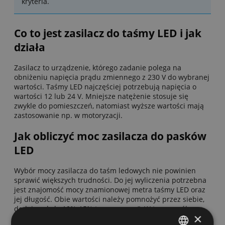
kryteria.
Co to jest zasilacz do taśmy LED i jak
działa
Zasilacz to urządzenie, którego zadanie polega na
obniżeniu napięcia prądu zmiennego z 230 V do wybranej
wartości. Taśmy LED najczęściej potrzebują napięcia o
wartości 12 lub 24 V. Mniejsze natężenie stosuje się
zwykle do pomieszczeń, natomiast wyższe wartości mają
zastosowanie np. w motoryzacji.
Jak obliczyć moc zasilacza do pasków
LED
Wybór mocy zasilacza do taśm ledowych nie powinien
sprawić większych trudności. Do jej wyliczenia potrzebna
jest znajomość mocy znamionowej metra taśmy LED oraz
jej długość. Obie wartości należy pomnożyć przez siebie,
dodając około 10%-15% tzw. „zapasu”. W ten sposób
×
otrzymamy właściwą moc zasilacza. Może być ona wyższa,