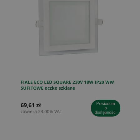
FIALE ECO LED SQUARE 230V 18W IP20 WW
SUFITOWE oczko szklane
69,61 zł
powiadom
o
zawiera 23.00% VAT
dostępności