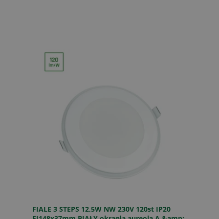
FIALE 3 STEPS 12,5W NW 230V 120st IP20
FI148x37mm BIAŁY okrągła aureola A &amp;