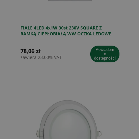
FIALE 4LED 4x1W 30st 230V SQUARE Z
RAMKĄ CIEPŁOBIAŁĄ WW OCZKA LEDOWE
78,06 zł
powiadom
o
zawiera 23.00% VAT
dostępności