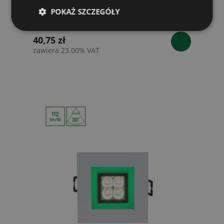
FIALE 4LED 4x1W 30st 230V SQUARE Z
POKAŻ SZCZEGÓŁY
RAMKĄ NIEBIESKĄ CW OCZKA LEDOWE
40,75 zł
zawiera 23.00% VAT