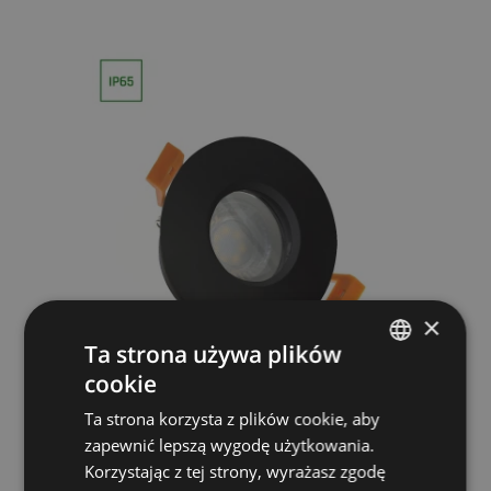
×
Ta strona używa plików
cookie
POLISH
FIALE IV GU10 OCZKO GU10 250V IP65
Ta strona korzysta z plików cookie, aby
GERMAN
FI83x51mm CZARNY okrągła
zapewnić lepszą wygodę użytkowania.
Korzystając z tej strony, wyrażasz zgodę