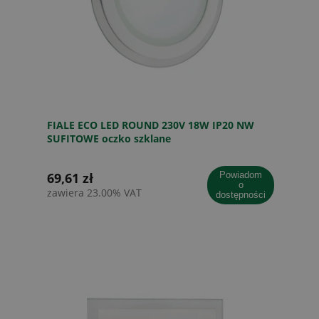
FIALE ECO LED ROUND 230V 18W IP20 NW
SUFITOWE oczko szklane
69,61 zł
powiadom
o
zawiera 23.00% VAT
dostępności