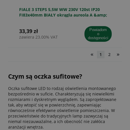
FIALE 3 STEPS 5,5W WW 230V 120st IP20
FI83x40mm BIAŁY okrągła aureola A &amp;
33,39 zł
powiadom
o
zawiera 23.00% VAT
dostępności
«
»
1
2
Czym są oczka sufitowe?
Oczka sufitowe LED to rodzaj oświetlenia montowanego
bezpośrednio w suficie. Charakteryzują się niewielkimi
rozmiarami i dyskretnym wyglądem. Są zaprojektowane
tak, aby wtopić się w powierzchnię, zapewniając
równocześnie efektywne oświetlenie pomieszczenia. W
przeciwieństwie do tradycyjnych lamp zazwyczaj są
niemal niezauważalne, a ich obecność nie zakłóca
aranżacji wnętrza.