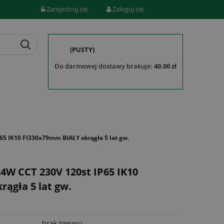
Zarejestruj się
Zaloguj się
(PUSTY)
do darmowej dostawy brakuje:
40.00 zł
5 IK10 FI330x79mm BIAŁY okrągła 5 lat gw.
W CCT 230V 120st IP65 IK10
ągła 5 lat gw.
brak towaru