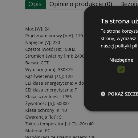
Opis
Opinie o produkcie (0)
Bezpi
Ta strona u
Moc [W]: 24
Ta strona korzyst
Prąd znamionowy [mA]: 110
strony, wyrażasz
Napięcie [V]: 230
naszej polityki pl
Częstotliwość [Hz]: 50HZ
Strumień świetlny [lm]: 2400
Niezbędne
Barwa: CCT
Wymiary [mm]: 330X79
Kąt świecenia [st.]: 120
EEI klasa energetyczna: A do A++
EEI klasa energetyczna: F
POKAŻ SZCZ
Klasa szczelności: IP65
Żywotność [h]: 50000
Klasa ochrony IK: 10
Gwarancja [lat]: 5
Zakres temperatur [st.C]: -20/+40
Materiał: PC
Współpraca ze ściemniaczem: NIE