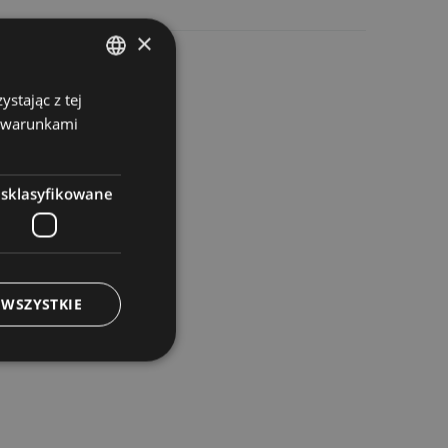
×
stając z tej
POLISH
z warunkami
GERMAN
esklasyfikowane
 WSZYSTKIE