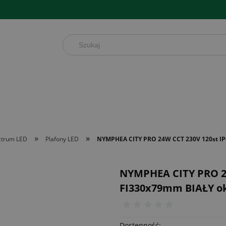
»
»
ctrum LED
Plafony LED
NYMPHEA CITY PRO 24W CCT 230V 120st IP6
NYMPHEA CITY PRO 24
FI330x79mm BIAŁY okr
Dostępność: