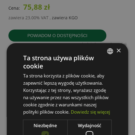
75,88 zł
Cena:
zawiera 23.00% VAT
,
zawiera KGO
POWIADOM O DOSTĘPNOŚCI
dodaj do przechowalni
×
Ta strona używa plików
cookie
Producent:
zapytaj o produkt
POLISH
poleć znajomemu
Ta strona korzysta z plików cookie, aby
GERMAN
dodaj opinię
zapewnić lepszą wygodę użytkowania.
Korzystając z tej strony, wyrażasz zgodę
na używanie przez nas wszystkich plików
Kod produktu:
SPECTRUM-
cookie zgodnie z warunkami naszej
SLI050001
polityki plików cookie.
Dowiedz się więcej
Niezbędne
Wydajność
Opis