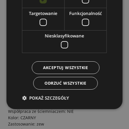
Opinie o produkcie (0)
Targetowanie
Funkcjonalność
Bezpieczeństwo produktu
Niesklasyfikowane
Moc [W]: 2
Napięcie [V]: 3,70
Strumień świetlny [lm]: 200
Barwa: zimna
Wymiary [mm]: 145x175x30
AKCEPTUJ WSZYSTKIE
Kąt świecenia [st.]: 110
Klasa szczelności: IP65
ODRZUĆ WSZYSTKIE
Żywotność [h]: 17000
Gwarancja [lat]: 2
POKAŻ SZCZEGÓŁY
Zakres temperatur [st.C]: -20/+40
Materiał: Tworzywo sztuczne+Szkło
Współpraca ze ściemniaczem: NIE
Kolor: CZARNY
Zastosowanie: zew