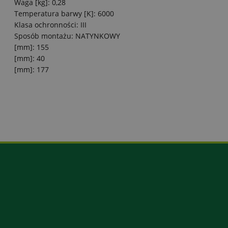
Waga [kg]: 0,28
Temperatura barwy [K]: 6000
Klasa ochronności: III
Sposób montażu: NATYNKOWY
[mm]: 155
[mm]: 40
[mm]: 177