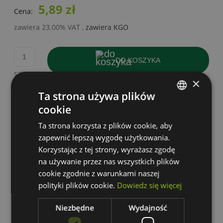
5,89 zł
Cena:
zawiera 23.00% VAT
,
zawiera KGO
DO KOSZYKA
szt.
×
dodaj do przechowalni
Ta strona używa plików
cookie
POLISH
Producent:
zapytaj o produkt
Ta strona korzysta z plików cookie, aby
GERMAN
poleć znajomemu
zapewnić lepszą wygodę użytkowania.
dodaj opinię
Korzystając z tej strony, wyrażasz zgodę
na używanie przez nas wszystkich plików
Kod produktu:
SPECTRUM-
cookie zgodnie z warunkami naszej
WOJ+14458_4.9W
polityki plików cookie.
Dowiedz się więcej
Niezbędne
Wydajność