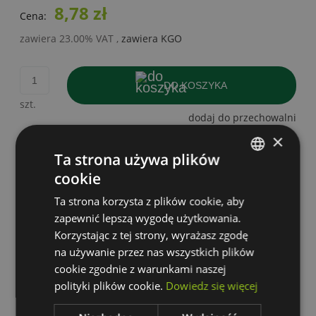
8,78 zł
Cena:
zawiera 23.00% VAT
,
zawiera KGO
DO KOSZYKA
szt.
dodaj do przechowalni
×
Ta strona używa plików
Producent:
zapytaj o produkt
cookie
POLISH
poleć znajomemu
Ta strona korzysta z plików cookie, aby
dodaj opinię
GERMAN
zapewnić lepszą wygodę użytkowania.
Korzystając z tej strony, wyrażasz zgodę
Kod produktu:
SPECTRUM-
na używanie przez nas wszystkich plików
WOJ+14090_55ST
cookie zgodnie z warunkami naszej
polityki plików cookie.
Dowiedz się więcej