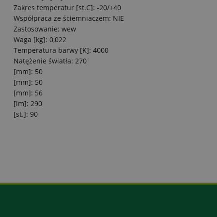
Zakres temperatur [st.C]: -20/+40
Współpraca ze ściemniaczem: NIE
Zastosowanie: wew
Waga [kg]: 0,022
Temperatura barwy [K]: 4000
Natężenie światła: 270
[mm]: 50
[mm]: 50
[mm]: 56
[lm]: 290
[st.]: 90