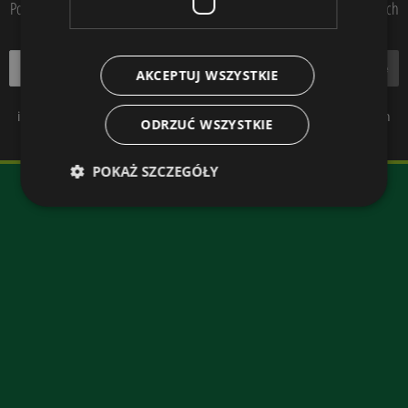
Podaj swój adres e-mail, jeżeli chcesz otrzymywać informacje o nowościach
i promocjach.
zapisz się
AKCEPTUJ WSZYSTKIE
Wyrażam zgodę oraz oświadczam, że zapoznałem się z
informacją o administratorze danych i przetwarzaniu danych
ODRZUĆ WSZYSTKIE
zawarte w polityce prywatności.
POKAŻ SZCZEGÓŁY