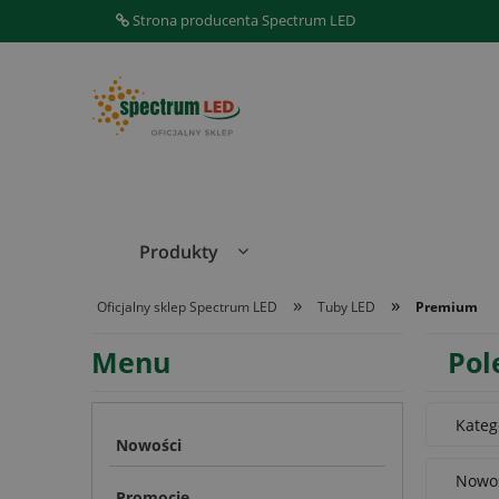
Strona producenta Spectrum LED
Produkty
»
»
Oficjalny sklep Spectrum LED
Tuby LED
Premium
Menu
Pol
Kateg
Nowości
Nowoś
Promocje