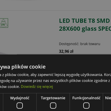
LED TUBE T8 SM
28X600 glass SP
Dostępność:
brak towaru
32,96 zł
zawiera 23.00% VAT
żywa plików cookie
a z plików cookie, aby zapewnić lepszą wygodę użytkowania. Korzy
 zgodę na używanie przez nas wszystkich plików cookie zgodnie 
ików cookie.
Dowiedz się więcej
Wydajność
Targetowanie
Funkcjonalność
Ni
LED TUBE T8 SM
28X1500 glass S