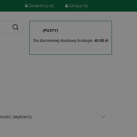
Zarejestruj się
Zaloguj się
(PUSTY)
do darmowej dostawy brakuje:
40.00 zł
ność: (wybierz)