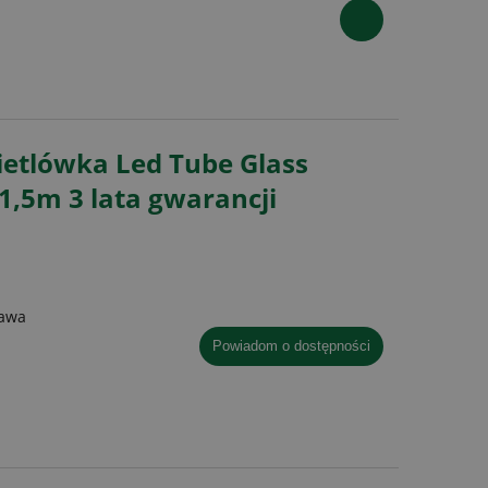
ietlówka Led Tube Glass
,5m 3 lata gwarancji
tawa
powiadom o dostępności