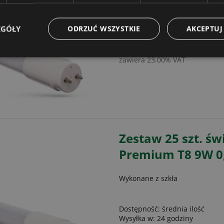
Dostępność:
duża ilość
EGÓŁY
ODRZUĆ WSZYSTKIE
AKCEPTUJ
Wysyłka w:
24 godziny
55,41 zł
zawiera 23.00% VAT
Zestaw 25 szt. św
Premium T8 9W 0,
Wykonane z szkła
Dostępność:
średnia ilość
Wysyłka w:
24 godziny