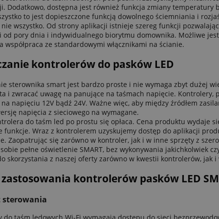
i. Dodatkowo, dostępna jest również funkcja zmiany temperatury 
zystko to jest dopieszczone funkcją dowolnego ściemniania i rozjaś
 nie wszystko. Od strony aplikacji istnieje szereg funkcji pozwal
i od pory dnia i indywidualnego biorytmu domownika. Możliwe jest
 współpraca ze standardowymi włącznikami na ścianie.
czanie kontrolerów do pasków LED
ie sterownika smart jest bardzo proste i nie wymaga zbyt dużej wi
a i zwracać uwagę na panujące na taśmach napięcie. Kontrolery, 
 na napięciu 12V bądź 24V. Ważne więc, aby między źródłem zasila
ersję napięcia z sieciowego na wymagane.
trolera do taśm led po prostu się opłaca. Cena produktu wydaje s
 funkcje. Wraz z kontrolerem uzyskujemy dostęp do aplikacji produ
e. Zaopatrując się zarówno w kontroler, jak i w inne sprzęty z sz
sobie pełne oświetlenie SMART, bez wykonywania jakichkolwiek 
o skorzystania z naszej oferty zarówno w kwestii kontrolerów, jak i
y zastosowania kontrolerów pasków LED S
 sterowania
y do taśm ledowych Wi-Fi wymagają dostępu do sieci bezprzewodow