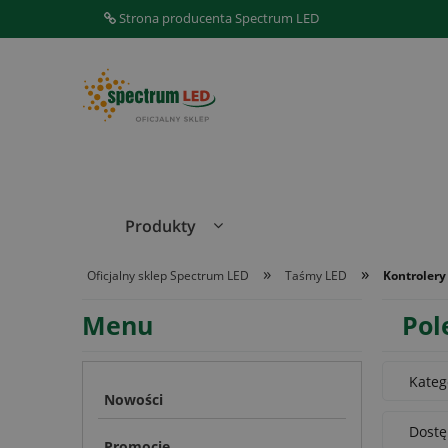
Strona producenta Spectrum LED
Produkty
»
»
Oficjalny sklep Spectrum LED
Taśmy LED
Kontroler
Menu
Pol
Kateg
Nowości
Dostę
Promocje