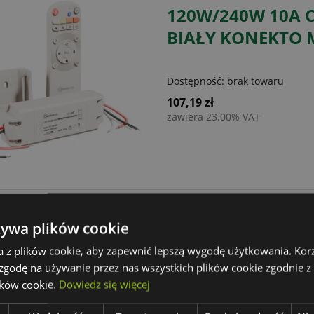
120W/240W 10A C
BIAŁY KONEKTO 
Dostępność:
brak towaru
107,19 zł
zawiera 23.00% VAT
KONTROLER DO P
żywa plików cookie
120W/240W 10A 
a z plików cookie, aby zapewnić lepszą wygodę użytkowania. Korzy
 zgodę na używanie przez nas wszystkich plików cookie zgodnie 
Dostępność:
na wyczerpaniu
ików cookie.
Dowiedz się więcej
Wysyłka w:
24 godziny