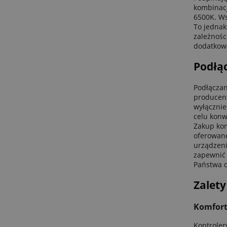
kombinacj
6500K. Ws
To jednak
zależnośc
dodatkowa
Podłą
Podłączan
producent
wyłącznie
celu konw
Zakup kon
oferowane
urządzeni
zapewnić 
Państwa d
Zalet
Komfort
Kontroler