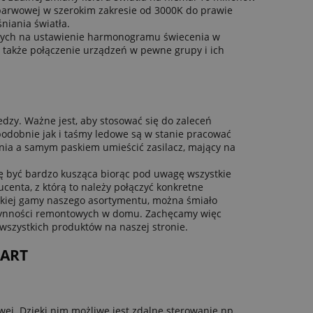
barwowej w szerokim zakresie od 3000K do prawie
niania światła.
ających na ustawienie harmonogramu świecenia w
 także połączenie urządzeń w pewne grupy i ich
edzy. Ważne jest, aby stosować się do zaleceń
podobnie jak i taśmy ledowe są w stanie pracować
nia a samym paskiem umieścić zasilacz, mający na
ię być bardzo kusząca biorąc pod uwagę wszystkie
centa, z którą to należy połączyć konkretne
erokiej gamy naszego asortymentu, można śmiało
czynności remontowych w domu. Zachęcamy więc
 wszystkich produktów na naszej stronie.
MART
ej. Dzięki nim możliwe jest zdalne sterowanie np.