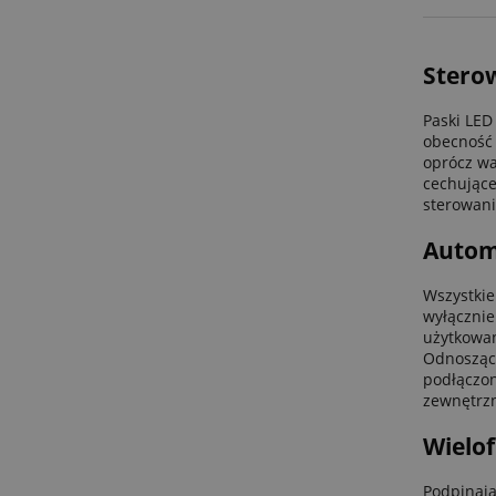
Sterow
Paski LED
obecność 
oprócz wa
cechujące
sterowani
Autom
Wszystkie
wyłącznie
użytkowan
Odnosząc 
podłączon
zewnętrzn
Wielof
Podpinają