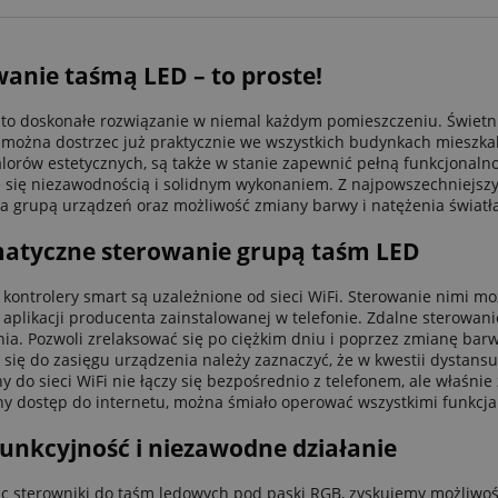
anie taśmą LED – to proste!
 to doskonałe rozwiązanie w niemal każdym pomieszczeniu. Świetnie
można dostrzec już praktycznie we wszystkich budynkach mieszkal
lorów estetycznych, są także w stanie zapewnić pełną funkcjonaln
 się niezawodnością i solidnym wykonaniem. Z najpowszechniejszy
a grupą urządzeń oraz możliwość zmiany barwy i natężenia światła
atyczne sterowanie grupą taśm LED
 kontrolery smart są uzależnione od sieci WiFi. Sterowanie nimi 
 aplikacji producenta zainstalowanej w telefonie. Zdalne sterowan
ia. Pozwoli zrelaksować się po ciężkim dniu i poprzez zmianę barw
się do zasięgu urządzenia należy zaznaczyć, że w kwestii dystansu
y do sieci WiFi nie łączy się bezpośrednio z telefonem, ale właśn
y dostęp do internetu, można śmiało operować wszystkimi funkcj
unkcyjność i niezawodne działanie
c sterowniki do taśm ledowych pod paski RGB, zyskujemy możliwość