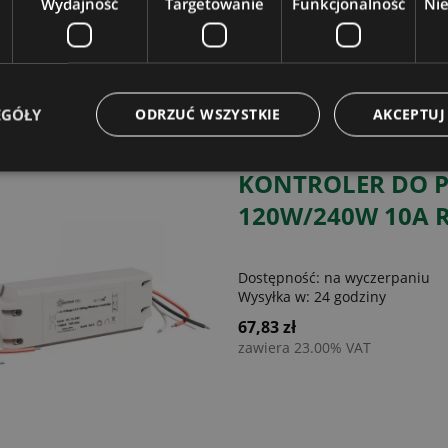
Wydajność
Targetowanie
Funkcjonalność
Ni
60,45 zł
zawiera 23.00% VAT
EGÓŁY
ODRZUĆ WSZYSTKIE
AKCEPTUJ
KONTROLER DO P
120W/240W 10A 
Dostępność:
na wyczerpaniu
Wysyłka w:
24 godziny
67,83 zł
zawiera 23.00% VAT