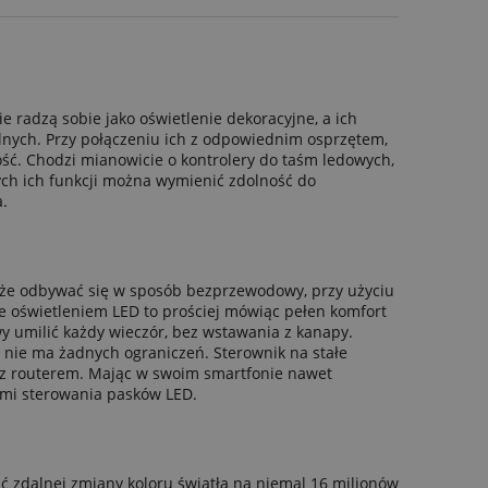
 radzą sobie jako oświetlenie dekoracyjne, a ich
nych. Przy połączeniu ich z odpowiednim osprzętem,
ość. Chodzi mianowicie o kontrolery do taśm ledowych,
ch ich funkcji można wymienić zdolność do
.
może odbywać się w sposób bezprzewodowy, przy użyciu
ie oświetleniem LED to prościej mówiąc pełen komfort
y umilić każdy wieczór, bez wstawania z kanapy.
 nie ma żadnych ograniczeń. Sterownik na stałe
ie z routerem. Mając w swoim smartfonie nawet
ami sterowania pasków LED.
 zdalnej zmiany koloru światła na niemal 16 milionów