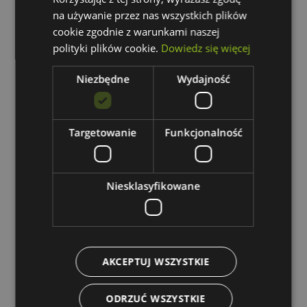
na używanie przez nas wszystkich plików
Dostępność:
na wyczerpaniu
Wysyłka w:
24 godziny
cookie zgodnie z warunkami naszej
polityki plików cookie.
Dowiedz się więcej
382,71 zł
zawiera 23.00% VAT
Niezbędne
Wydajność
Targetowanie
Funkcjonalność
LIMEA GIGANT HERMETYK
1500mm 52W NW 230V 120ST
IP65 IK10 1490x72x70mm SZARY
Niesklasyfikowane
5 LAT GW.
Dostępność:
brak towaru
277,67 zł
AKCEPTUJ WSZYSTKIE
zawiera 23.00% VAT
ODRZUĆ WSZYSTKIE
powiadom o dostępności