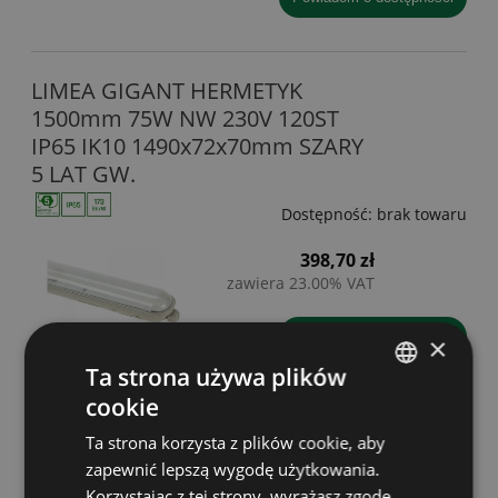
LIMEA GIGANT HERMETYK
1500mm 75W NW 230V 120ST
IP65 IK10 1490x72x70mm SZARY
5 LAT GW.
Dostępność:
brak towaru
398,70 zł
zawiera 23.00% VAT
powiadom o dostępności
×
Ta strona używa plików
cookie
POLISH
LIMEA GIGANT HERMETYK
Ta strona korzysta z plików cookie, aby
GERMAN
600mm 20W NW 230V 120ST IP65
zapewnić lepszą wygodę użytkowania.
IK09 600x72x70mm CZARNY
Korzystając z tej strony, wyrażasz zgodę