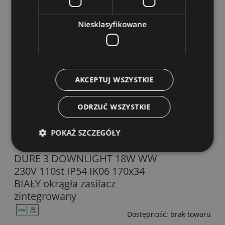
DURE 3 DOWNLIGHT 18W NW
230V 110st IP54 IK06 170x170x34
Niesklasyfikowane
BIAŁY kwadratowa zasilacz
zintegrowany
Dostępność:
na wyczerpaniu
Wysyłka w:
24 godziny
AKCEPTUJ WSZYSTKIE
53,07 zł
zawiera 23.00% VAT
ODRZUĆ WSZYSTKIE
POKAŻ SZCZEGÓŁY
DURE 3 DOWNLIGHT 18W WW
230V 110st IP54 IK06 170x34
BIAŁY okrągła zasilacz
zintegrowany
Dostępność:
brak towaru