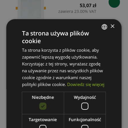
53,07 zł
zawiera 23.00% VAT
×
Ta strona używa plików
cookie
POLISH
DURE 3 DOWNLIGHT 18W CW
230V 110st IP54 IK06 170x170x34
Ta strona korzysta z plików cookie, aby
GERMAN
zapewnić lepszą wygodę użytkowania.
BIAŁY kwadratowa zasilacz
Korzystając z tej strony, wyrażasz zgodę
zintegrowany
na używanie przez nas wszystkich plików
Dostępność:
średnia ilość
cookie zgodnie z warunkami naszej
Wysyłka w:
24 godziny
polityki plików cookie.
Dowiedz się więcej
53,07 zł
Niezbędne
Wydajność
zawiera 23.00% VAT
Targetowanie
Funkcjonalność