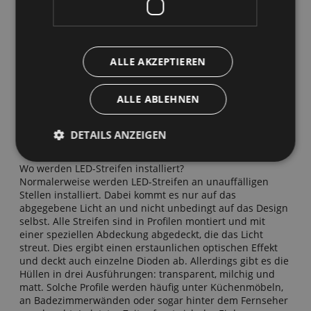
Warmweiße LED-Streifen sind definitiv die beste Form,
diese Farbbeleuchtung in Häusern oder Wohnungen
einzusetzen. Sie dienen als dekorative oder zusätzliche
Beleuchtung und es empfiehlt sich, sie während einer
ALLE AKZEPTIEREN
Ruhepause oder abendlichen Entspannung vor dem
Fernseher einzuschalten. Bei anderen Tätigkeiten in
einem bestimmten Raum lohnt es sich jedoch immer, eine
ALLE ABLEHNEN
Grundbeleuchtung mit einer kälteren Farbe zu
verwenden. Auf diese Weise entsteht Abwechslung im
Raum und jeder, der sich darin aufhält, wird sich nicht
DETAILS ANZEIGEN
über den Mangel an geeigneter Beleuchtung beschweren.
Wo werden LED-Streifen installiert?
Normalerweise werden LED-Streifen an unauffälligen
Stellen installiert. Dabei kommt es nur auf das
abgegebene Licht an und nicht unbedingt auf das Design
selbst. Alle Streifen sind in Profilen montiert und mit
einer speziellen Abdeckung abgedeckt, die das Licht
streut. Dies ergibt einen erstaunlichen optischen Effekt
und deckt auch einzelne Dioden ab. Allerdings gibt es die
Hüllen in drei Ausführungen: transparent, milchig und
matt. Solche Profile werden häufig unter Küchenmöbeln,
an Badezimmerwänden oder sogar hinter dem Fernseher