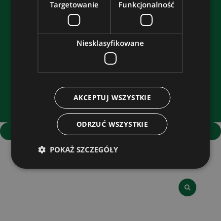
Targetowanie
Funkcjonalność
POMOC
MOJE KONTO
Niesklasyfikowane
PŁATNOŚCI I DOSTAWA
AKCEPTUJ WSZYSTKIE
ODRZUĆ WSZYSTKIE
pokaż pełną wersję strony
Sklep internetowy Shoper.pl
POKAŻ SZCZEGÓŁY